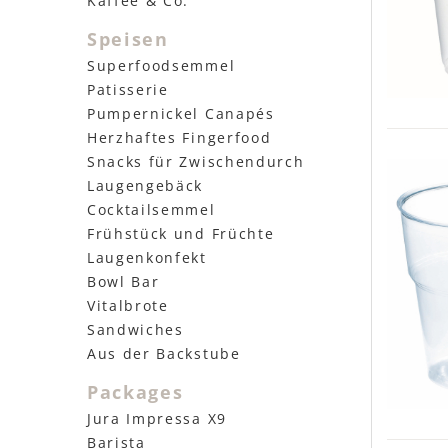
Kaffee & Co.
Speisen
Superfoodsemmel
Patisserie
Pumpernickel Canapés
Herzhaftes Fingerfood
Snacks für Zwischendurch
Laugengebäck
Cocktailsemmel
Frühstück und Früchte
Laugenkonfekt
Bowl Bar
Vitalbrote
Sandwiches
Aus der Backstube
Packages
Jura Impressa X9
Barista