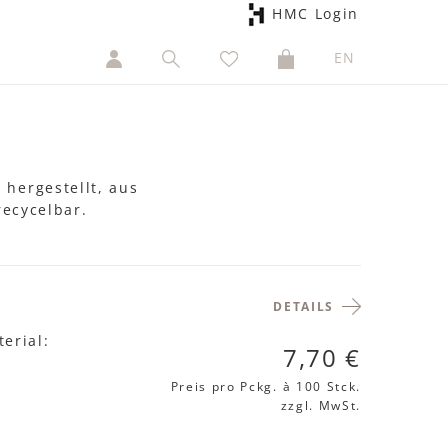
HMC Login
EN
hergestellt, aus
recycelbar.
DETAILS
erial:
7,70 €
Preis pro Pckg.
à 100 Stck.
zzgl. MwSt.