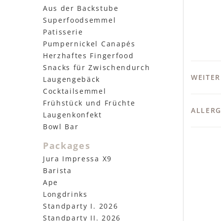
Aus der Backstube
Superfoodsemmel
Patisserie
Pumpernickel Canapés
Herzhaftes Fingerfood
Snacks für Zwischendurch
WEITE
Laugengebäck
Cocktailsemmel
Frühstück und Früchte
ALLERG
Laugenkonfekt
Bowl Bar
Packages
Jura Impressa X9
Barista
Ape
Longdrinks
Standparty I. 2026
Standparty II. 2026