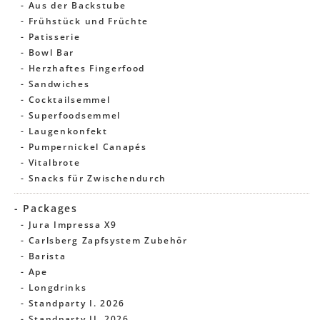
- Aus der Backstube
- Frühstück und Früchte
- Patisserie
- Bowl Bar
- Herzhaftes Fingerfood
- Sandwiches
- Cocktailsemmel
- Superfoodsemmel
- Laugenkonfekt
- Pumpernickel Canapés
- Vitalbrote
- Snacks für Zwischendurch
- Packages
- Jura Impressa X9
- Carlsberg Zapfsystem Zubehör
- Barista
- Ape
- Longdrinks
- Standparty I. 2026
- Standparty II. 2026